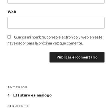
Web
Guarda mi nombre, correo electrónico y web en este
navegador para la próxima vez que comente.
Navegación
Entrada
ANTERIOR
de
anterior:
El futuro es análogo
entradas
Siguiente
SIGUIENTE