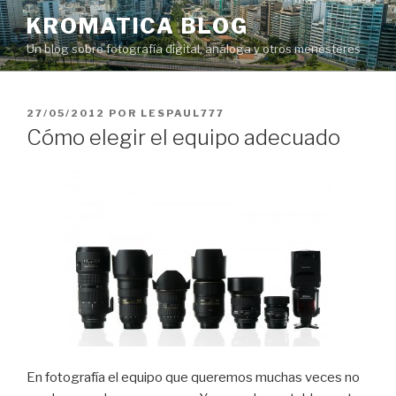
Saltar
KROMATICA BLOG
al
Un blog sobre fotografía digital, análoga y otros menesteres
contenido
PUBLICADO
27/05/2012
POR
LESPAUL777
EL
Cómo elegir el equipo adecuado
En fotografía el equipo que queremos muchas veces no