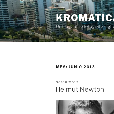
Saltar
al
KROMATIC
contenido
Un blog sobre fotografía digi
MES:
JUNIO 2013
PUBLICADO
30/06/2013
EL
Helmut Newton