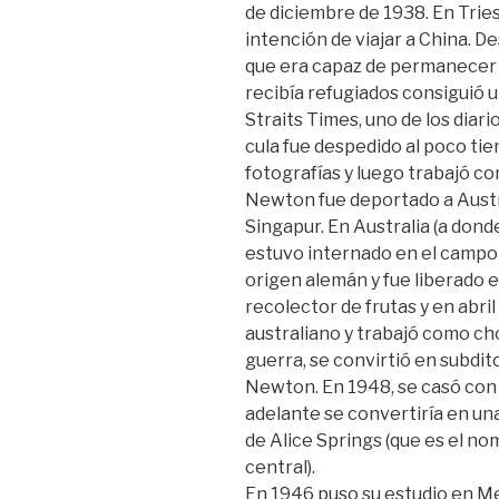
de diciembre de 1938. En Trie
intención de viajar a China. D
que era capaz de permanecer al
recibía refugiados consiguió 
Straits Times, uno de los diar
cula fue despedido al poco t
fotografías y luego trabajó c
Newton fue deportado a Austra
Singapur. En Australia (a dond
estuvo internado en el campo
origen alemán y fue liberado
recolector de frutas y en abril
australiano y trabajó como cho
guerra, se convirtió en subdit
Newton. En 1948, se casó con 
adelante se convertiría en un
de Alice Springs (que es el no
central).
En 1946 puso su estudio en M