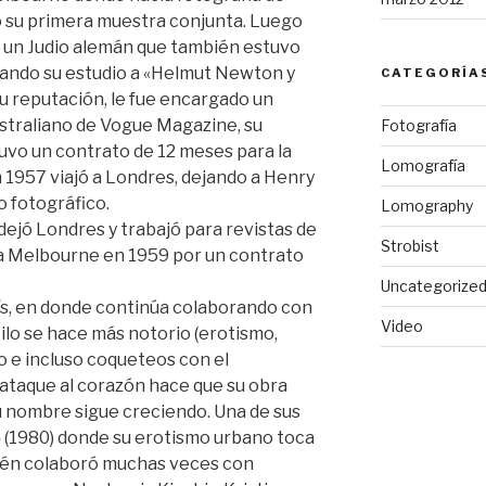
o su primera muestra conjunta. Luego
, un Judio alemán que también estuvo
ando su estudio a «Helmut Newton y
CATEGORÍA
su reputación, le fue encargado un
straliano de Vogue Magazine, su
Fotografía
uvo un contrato de 12 meses para la
Lomografía
n 1957 viajó a Londres, dejando a Henry
o fotográfico.
Lomography
 dejó Londres y trabajó para revistas de
Strobist
 a Melbourne en 1959 por un contrato
Uncategorize
ís, en donde continúa colaborando con
Video
ilo se hace más notorio (erotismo,
o e incluso coqueteos con el
ataque al corazón hace que su obra
u nombre sigue creciendo. Una de sus
 (1980) donde su erotismo urbano toca
ién colaboró muchas veces con