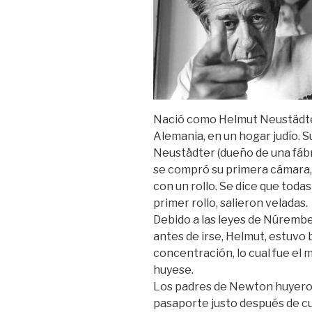
Nació como Helmut Neustädter
Alemania, en un hogar judío. S
Neustädter (dueño de una fábr
se compró su primera cámara, 
con un rollo. Se dice que toda
primer rollo, salieron veladas.
Debido a las leyes de Núrember
antes de irse, Helmut, estuv
concentración, lo cual fue el m
huyese.
Los padres de Newton huyeron 
pasaporte justo después de cum