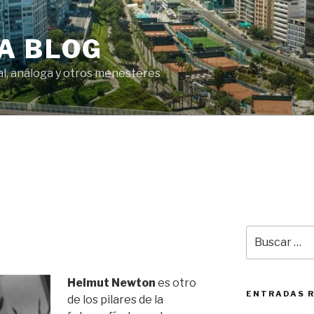
A BLOG
tal, análoga y otros menesteres
Buscar
por:
Helmut Newton
es otro
ENTRADAS 
de los pilares de la