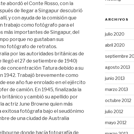
ste abordó el Conte Rosso, con la
espués de llegar a Singapur descubrió
lí, y con ayuda de la comisión que
ARCHIVOS
un trabajo como fotógrafo para el
ios más importantes de Singapur, del
julio 2020
iempo porque no gustaban sus
abril 2020
omo fotógrafo de retratos.
lia por las autoridades británicas de
septiembre 2
e llegó el 27 de setiembre de 1940)
agosto 2013
 de concentración Tatura debido a su
 en 1942. Trabajó brevemente como
junio 2013
 de ese año fue enrolado en el ejército
fer de camión. En 1945, finalizada la
marzo 2013
o británico y cambió su apellido por
octubre 2012
la actriz June Browne quien más
a exitosa fotógrafa bajo el seudónimo
julio 2012
mbre de una ciudad de Australia
mayo 2012
elbourne donde hacía fotografía de
marzo 2012