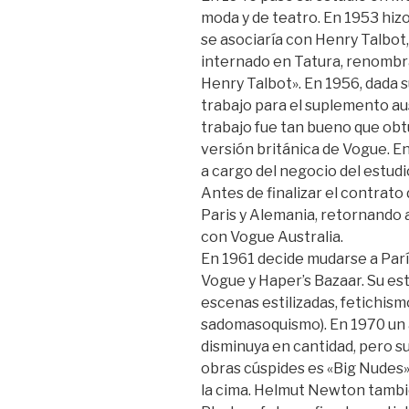
moda y de teatro. En 1953 hiz
se asociaría con Henry Talbot
internado en Tatura, renombr
Henry Talbot». En 1956, dada 
trabajo para el suplemento au
trabajo fue tan bueno que obt
versión británica de Vogue. E
a cargo del negocio del estudi
Antes de finalizar el contrato
Paris y Alemania, retornando
con Vogue Australia.
En 1961 decide mudarse a Par
Vogue y Haper’s Bazaar. Su est
escenas estilizadas, fetichism
sadomasoquismo). En 1970 un 
disminuya en cantidad, pero s
obras cúspides es «Big Nudes»
la cima. Helmut Newton tamb