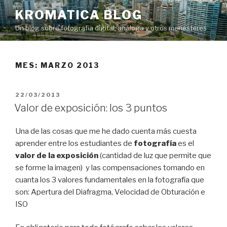
Saltar
KROMATICA BLOG
al
Un blog sobre fotografía digital, análoga y otros menesteres
contenido
MES:
MARZO 2013
PUBLICADO
22/03/2013
EL
Valor de exposición: los 3 puntos
Una de las cosas que me he dado cuenta más cuesta
aprender entre los estudiantes de
fotografía
es el
valor de la exposición
(cantidad de luz que permite que
se forme la imagen) y las compensaciones tomando en
cuanta los 3 valores fundamentales en la fotografía que
son: Apertura del Diafragma, Velocidad de Obturación e
ISO