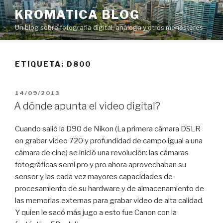
Saltar
KROMATICA BLOG
al
Un blog sobre fotografía digital, análoga y otros menesteres
contenido
ETIQUETA:
D800
PUBLICADO
14/09/2013
EL
A dónde apunta el video digital?
Cuando salió la D90 de Nikon (La primera cámara DSLR
en grabar video 720 y profundidad de campo igual a una
cámara de cine) se inició una revolución: las cámaras
fotográficas semi pro y pro ahora aprovechaban su
sensor y las cada vez mayores capacidades de
procesamiento de su hardware y de almacenamiento de
las memorias externas para grabar video de alta calidad.
Y quien le sacó más jugo a esto fue Canon con la