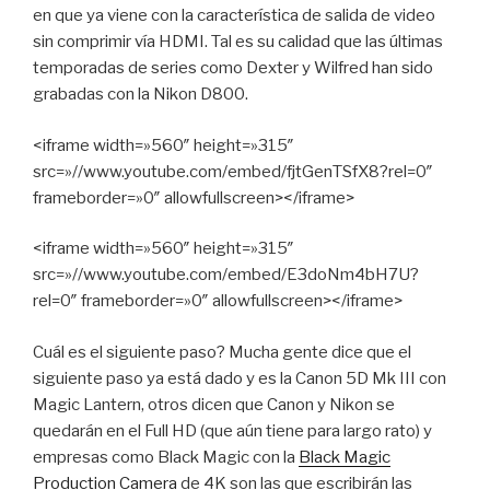
en que ya viene con la característica de salida de video
sin comprimir vía HDMI. Tal es su calidad que las últimas
temporadas de series como Dexter y Wilfred han sido
grabadas con la Nikon D800.
<iframe width=»560″ height=»315″
src=»//www.youtube.com/embed/fjtGenTSfX8?rel=0″
frameborder=»0″ allowfullscreen></iframe>
<iframe width=»560″ height=»315″
src=»//www.youtube.com/embed/E3doNm4bH7U?
rel=0″ frameborder=»0″ allowfullscreen></iframe>
Cuál es el siguiente paso? Mucha gente dice que el
siguiente paso ya está dado y es la Canon 5D Mk III con
Magic Lantern, otros dicen que Canon y Nikon se
quedarán en el Full HD (que aún tiene para largo rato) y
empresas como Black Magic con la
Black Magic
Production Camera
de 4K son las que escribirán las