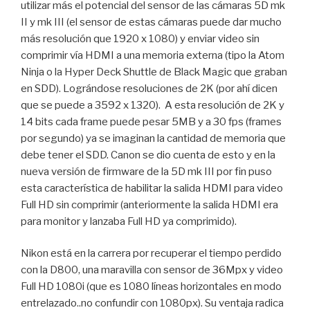
utilizar más el potencial del sensor de las cámaras 5D mk
II y mk III (el sensor de estas cámaras puede dar mucho
más resolución que 1920 x 1080) y enviar video sin
comprimir vía HDMI a una memoria externa (tipo la Atom
Ninja o la Hyper Deck Shuttle de Black Magic que graban
en SDD). Lográndose resoluciones de 2K (por ahí dicen
que se puede a 3592 x 1320). A esta resolución de 2K y
14 bits cada frame puede pesar 5MB y a 30 fps (frames
por segundo) ya se imaginan la cantidad de memoria que
debe tener el SDD. Canon se dio cuenta de esto y en la
nueva versión de firmware de la 5D mk III por fin puso
esta característica de habilitar la salida HDMI para video
Full HD sin comprimir (anteriormente la salida HDMI era
para monitor y lanzaba Full HD ya comprimido).
Nikon está en la carrera por recuperar el tiempo perdido
con la D800, una maravilla con sensor de 36Mpx y video
Full HD 1080i (que es 1080 líneas horizontales en modo
entrelazado..no confundir con 1080px). Su ventaja radica