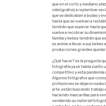
que en el corto y mediano pla
videógrafos) a replantear ser
que se dedicaban a bodas y e
hasta que se vuelvan a restab
tendrán que esperar hasta que
vuelva a recobrar su dinamism
familia y bebes tendrán que es
se anime a llevar a sus bebes 
producciones grandes quedará
¿Qué hacer? es la pregunta q
fotografía ya se había vuelto
competitivo y esta pandemia d
Algunos fotógrafos que conoz
profesiones se dejaron seduc
arte, están buscando trabajo e
haciendo mascarillas para ven
vendiendo su material fotográf