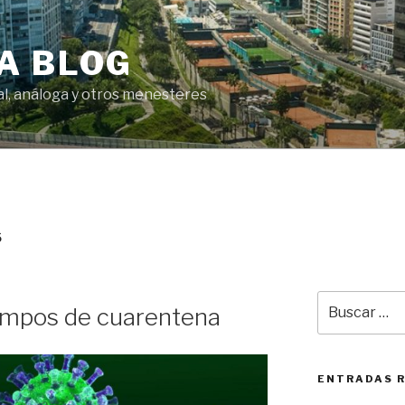
A BLOG
tal, análoga y otros menesteres
S
Buscar
iempos de cuarentena
por:
ENTRADAS 