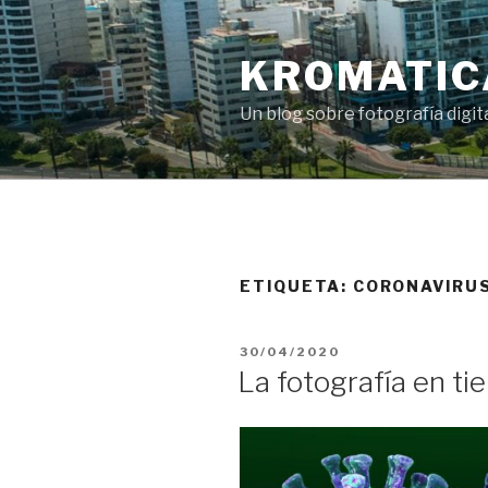
Saltar
al
KROMATIC
contenido
Un blog sobre fotografía digi
ETIQUETA:
CORONAVIRU
PUBLICADO
30/04/2020
EL
La fotografía en t