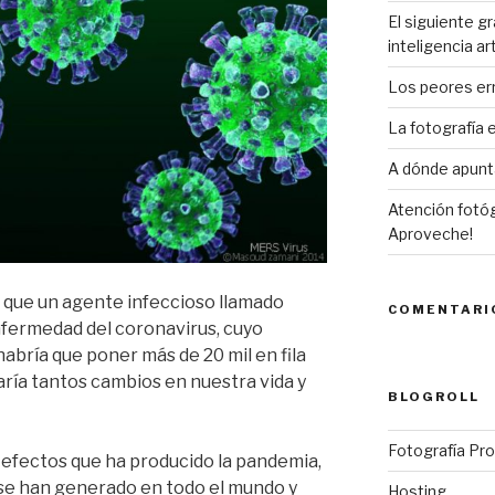
El siguiente gr
inteligencia art
Los peores er
La fotografía
A dónde apunta
Atención fotóg
Aproveche!
 que un agente infeccioso llamado
COMENTARI
fermedad del coronavirus, cuyo
abría que poner más de 20 mil en fila
aría tantos cambios en nuestra vida y
BLOGROLL
Fotografía Pro
s efectos que ha producido la pandemia,
 se han generado en todo el mundo y
Hosting