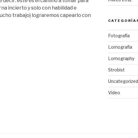
e decir: éste es el camino a tomar para
torna incierto y solo con habilidad e
mucho trabajo) lograremos capearlo con
CATEGORÍA
Fotografía
Lomografía
Lomography
Strobist
Uncategorize
Video