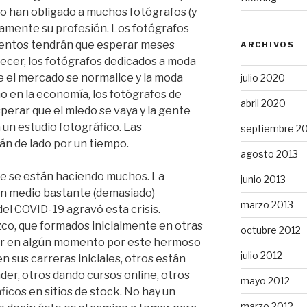
zo han obligado a muchos fotógrafos (y
iamente su profesión. Los fotógrafos
ventos tendrán que esperar meses
ARCHIVOS
lecer, los fotógrafos dedicados a moda
 el mercado se normalice y la moda
julio 2020
o en la economía, los fotógrafos de
abril 2020
perar que el miedo se vaya y la gente
a un estudio fotográfico. Las
septiembre 2
n de lado por un tiempo.
agosto 2013
ue se están haciendo muchos. La
junio 2013
 un medio bastante (demasiado)
marzo 2013
el COVID-19 agravó esta crisis.
co, que formados inicialmente en otras
octubre 2012
ir en algún momento por este hermoso
julio 2012
n sus carreras iniciales, otros están
der, otros dando cursos online, otros
mayo 2012
icos en sitios de stock. No hay un
marzo 2012