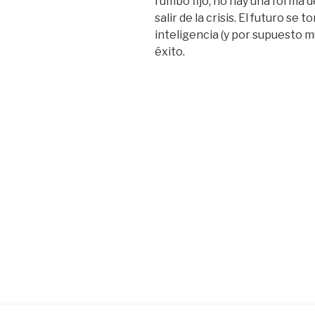
rumbo fijo, no hay una forma d
salir de la crisis. El futuro se 
inteligencia (y por supuesto 
éxito.