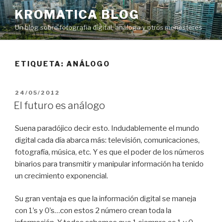
Saltar
KROMATICA BLOG
al
Un blog sobre fotografía digital, análoga y otros menesteres
contenido
ETIQUETA:
ANÁLOGO
PUBLICADO
24/05/2012
EL
El futuro es análogo
Suena paradójico decir esto. Indudablemente el mundo
digital cada día abarca más: televisión, comunicaciones,
fotografía, música, etc. Y es que el poder de los números
binarios para transmitir y manipular información ha tenido
un crecimiento exponencial.
Su gran ventaja es que la información digital se maneja
con 1’s y 0’s…con estos 2 número crean toda la