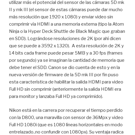
utilizar más el potencial del sensor de las cámaras 5D mk
II y mk III (el sensor de estas cámaras puede dar mucho
más resolución que 1920 x 1080) y enviar video sin
comprimir vía HDMI a una memoria externa (tipo la Atom
Ninja o la Hyper Deck Shuttle de Black Magic que graban
en SDD). Lográndose resoluciones de 2K (por ahí dicen
que se puede a 3592 x 1320). A esta resolución de 2K y
14 bits cada frame puede pesar 5MB y a 30 fps (frames
por segundo) ya se imaginan la cantidad de memoria que
debe tener el SDD. Canon se dio cuenta de esto y en la
nueva versión de firmware de la 5D mk III por fin puso
esta característica de habilitar la salida HDMI para video
Full HD sin comprimir (anteriormente la salida HDMI era
para monitor y lanzaba Full HD ya comprimido).
Nikon está en la carrera por recuperar el tiempo perdido
con la D800, una maravilla con sensor de 36Mpx y video
Full HD 1080i (que es 1080 líneas horizontales en modo
entrelazado..no confundir con 1080px). Su ventaja radica