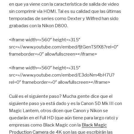
en que ya viene con la característica de salida de video
sin comprimir vía HDMI. Tal es su calidad que las últimas
temporadas de series como Dexter y Wilfred han sido
grabadas con la Nikon D800.
<iframe width=»560″ height=»315″
src=»//www.youtube.com/embed/fjtGenTSfX8?rel=0″
frameborder=»0″ allowfullscreen></iframe>
<iframe width=»560″ height=»315″
src=»//www.youtube.com/embed/E3doNm4bH7U?
rel=0″ frameborder=»0″ allowfullscreen></iframe>
Cuál es el siguiente paso? Mucha gente dice que el
siguiente paso ya está dado y es la Canon 5D Mk III con
Magic Lantern, otros dicen que Canon y Nikon se
quedarán en el Full HD (que aún tiene para largo rato) y
empresas como Black Magic con la
Black Magic
Production Camera
de 4K son las que escribirán las