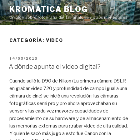
Saltar
KROMATICA BLOG
al
Un blog sobre fotografía digital, análoga y otros menesteres
contenido
CATEGORÍA:
VIDEO
PUBLICADO
14/09/2013
EL
A dónde apunta el video digital?
Cuando salió la D90 de Nikon (La primera cámara DSLR
en grabar video 720 y profundidad de campo igual a una
cámara de cine) se inició una revolución: las cámaras
fotográficas semi pro y pro ahora aprovechaban su
sensor y las cada vez mayores capacidades de
procesamiento de su hardware y de almacenamiento de
las memorias externas para grabar video de alta calidad.
Y quien le sacó más jugo a esto fue Canon con la