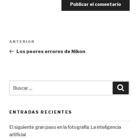
Navegación
Entrada
ANTERIOR
de
anterior:
Los peores errores de Nikon
entradas
Buscar
Busca
por:
ENTRADAS RECIENTES
El siguiente gran paso en la fotografía: La inteligencia
artificial