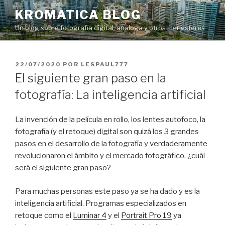
Saltar
KROMATICA BLOG
al
Un blog sobre fotografía digital, análoga y otros menesteres
contenido
PUBLICADO
22/07/2020
POR
LESPAUL777
EL
El siguiente gran paso en la
fotografía: La inteligencia artificial
La invención de la película en rollo, los lentes autofoco, la
fotografía (y el retoque) digital son quizá los 3 grandes
pasos en el desarrollo de la fotografía y verdaderamente
revolucionaron el ámbito y el mercado fotográfico. ¿cuál
será el siguiente gran paso?
Para muchas personas este paso ya se ha dado y es la
inteligencia artificial. Programas especializados en
retoque como el
Luminar 4
y el
Portrait Pro 19
ya