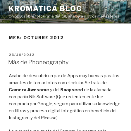
Saltar
KROMATICA BLOG
al
Un blog sobre fotografía digital, análoga y otros menesteres
contenido
MES:
OCTUBRE 2012
PUBLICADO
23/10/2012
EL
Más de Phoneography
Acabo de descubrir un par de Apps muy buenas para los
amantes de tomar fotos con el celular. Se trata de
Camera Awesome
y del
Snapseed
de la afamada
compañía Nik Software (Que recientemente fue
comprada por Google, seguro para utilizar su knowledge
en filtros y proceso digital fotográfico en beneficio del
Instagram y del Picassa).